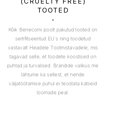
(CRUELTY FREE)
TOOTED
Kõik Benecomi poolt pakutud tooted on
sertifitseeritud EU`s ning toodetud
vastavalt Headele Tootmistavadele, mis
tagavad selle, et toodete koostised on
puhtad ja turvalised. Brändide valikus me
lähtume ka sellest, et nende
väljatöötamise puhul ei teostata katseid
loomade peal.