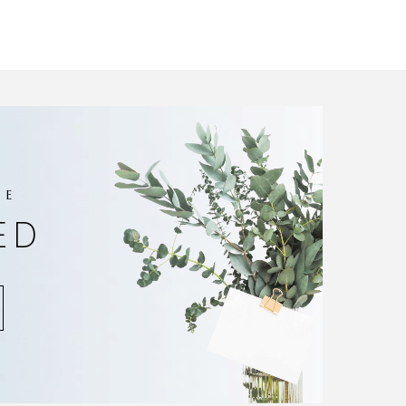
EE
ED