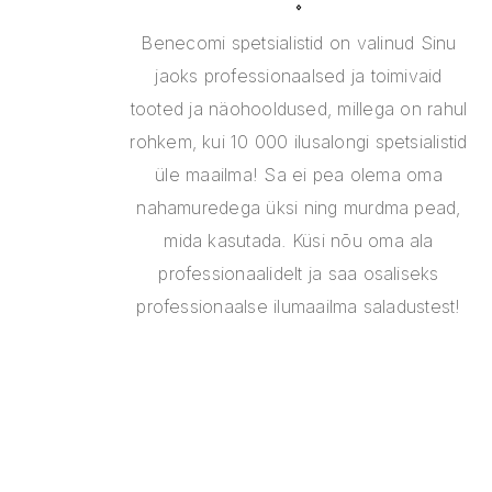
Benecomi spetsialistid on valinud Sinu
jaoks professionaalsed ja toimivaid
tooted ja näohooldused, millega on rahul
rohkem, kui 10 000 ilusalongi spetsialistid
üle maailma! Sa ei pea olema oma
nahamuredega üksi ning murdma pead,
mida kasutada. Küsi nõu oma ala
professionaalidelt ja saa osaliseks
professionaalse ilumaailma saladustest!