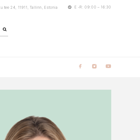
E -R: 09:00 – 16:30
tee 24, 11911, Tallinn, Estonia