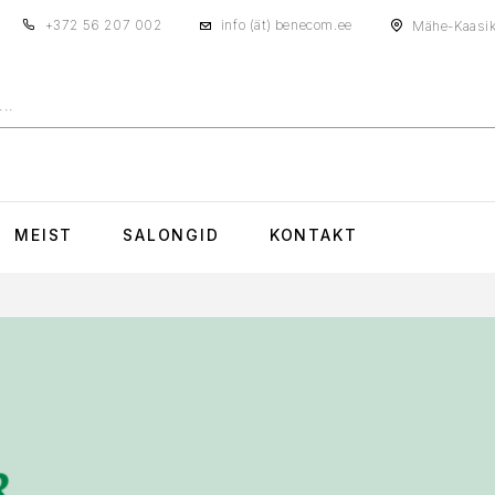
+372 56 207 002
info (ät) benecom.ee
Mähe-Kaasiku 
MEIST
SALONGID
KONTAKT