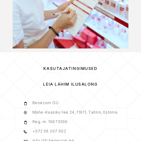
KASUTAJATINGIMUSED
LEIA LÄHIM ILUSALONG
Benecom OÜ
Mähe-Kaasiku tee 24, 11911, Tallinn, Estonia
Reg. nr. 10673556
+372 56 207 002
info (ät) benecom.ee