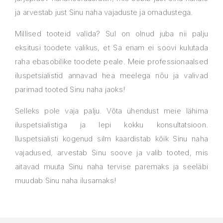
ja arvestab just Sinu naha vajaduste ja omadustega.
Millised tooteid valida? Sul on olnud juba nii palju
eksitusi toodete valikus, et Sa enam ei soovi kulutada
raha ebasobilike toodete peale. Meie professionaalsed
iluspetsialistid annavad hea meelega nõu ja valivad
parimad tooted Sinu naha jaoks!
Selleks pole vaja palju. Võta ühendust meie lähima
iluspetsialistiga ja lepi kokku konsultatsioon.
Iluspetsialisti kogenud silm kaardistab kõik Sinu naha
vajadused, arvestab Sinu soove ja valib tooted, mis
aitavad muuta Sinu naha tervise paremaks ja seeläbi
muudab Sinu naha ilusamaks!