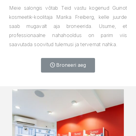
Meie salongis võtab Teid vastu kogenud Guinot
kosmeetik-koolitaja Marika Freiberg, kelle juurde
saab mugavalt aja broneerida. Usume, et
professionaalne nahahooldus on parim viis
saavutada soovitud tulemusi ja tervemat nahka.
Broneeri aeg