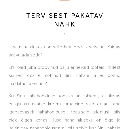
TERVISEST PAKATAV
NAHK
Ilusa naha aluseks on selle hea tervislik seisund. Kuidas
saavutada seda?
Ehk oled juba proovinud palju erinevaid tooteid, millest
suurem osa ei sobinud Sinu nahale ja ei toonud
ihaldatud tulemust?
Kui Sinu nahahoolduse sooviks on rohkem, kui ilusas
purgis aromaatse kreemi omamine vaid ootad oma
igapäevaselt nahahoolduselt reaalseid tulemusi, siis
oled õiges kohas! Ilusa naha aluseks on õige ja
järjepidev nahahooldusrutiin, mis sobib just Sinu nahale