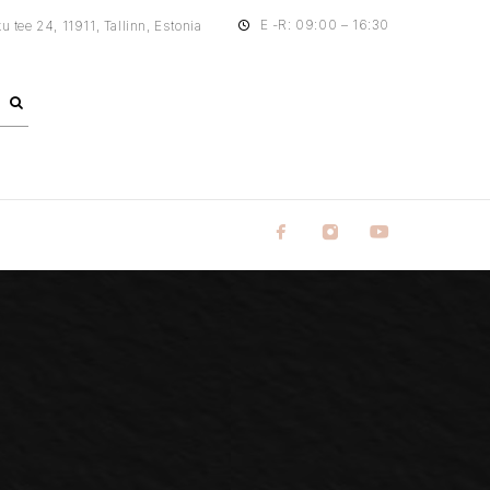
E -R: 09:00 – 16:30
tee 24, 11911, Tallinn, Estonia
M