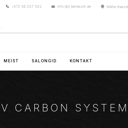
+372 56 207 002
info (ät) benecom.ee
Mähe-Kaasiku 
MEIST
SALONGID
KONTAKT
V CARBON SYSTE