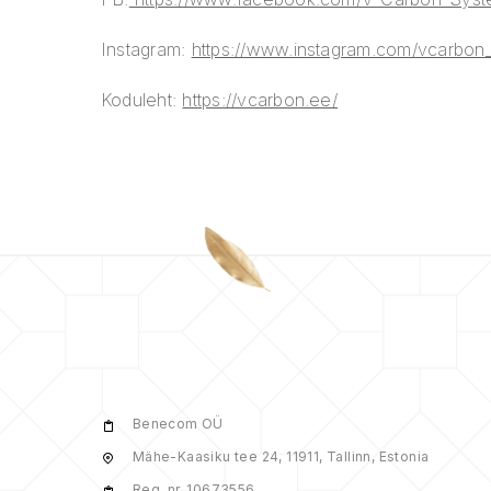
Instagram:
https://www.instagram.com/vcarbon_
Koduleht:
https://vcarbon.ee/
Benecom OÜ
Mähe-Kaasiku tee 24, 11911, Tallinn, Estonia
Reg. nr. 10673556