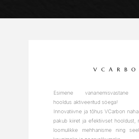
VCARB
Esimene vananemisvastane mod
hooldus aktiveeritud söega!
Innovatiivne ja tõhus VCarbon na
pakub kiiret ja efektiivset hooldust,
loomulikke mehhanisme ning see