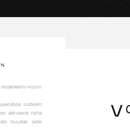
ON
elleeriv-kooriv
hauuenduse süsteem
 mis aktiveerib naha
läbi muudab selle