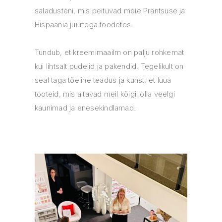
saladusteni, mis peituvad meie Prantsuse ja
Hispaania juurtega toodetes.
Tundub, et kreemimaailm on palju rohkemat
kui lihtsalt pudelid ja pakendid. Tegelikult on
seal taga tõeline teadus ja kunst, et luua
tooteid, mis aitavad meil kõigil olla veelgi
kaunimad ja enesekindlamad.