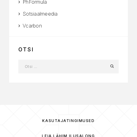
PhFormula
Sotsiaalmeedia
Vcarbon
OTSI
KASUTAJATINGIMUSED
LEIA LÄHIM ILUSALONG