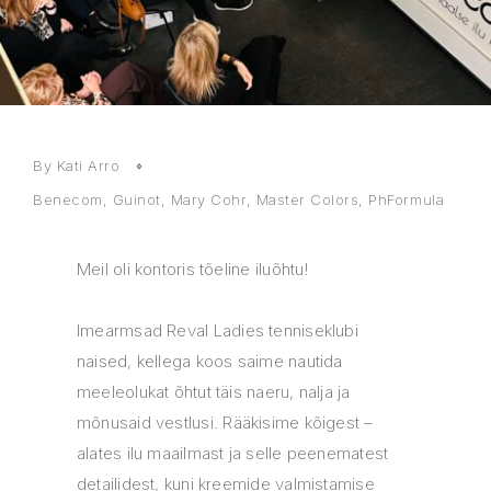
By Kati Arro
Benecom
,
Guinot
,
Mary Cohr
,
Master Colors
,
PhFormula
Meil oli kontoris tõeline iluõhtu!
Imearmsad Reval Ladies tenniseklubi
naised, kellega koos saime nautida
meeleolukat õhtut täis naeru, nalja ja
mõnusaid vestlusi. Rääkisime kõigest –
alates ilu maailmast ja selle peenematest
detailidest, kuni kreemide valmistamise