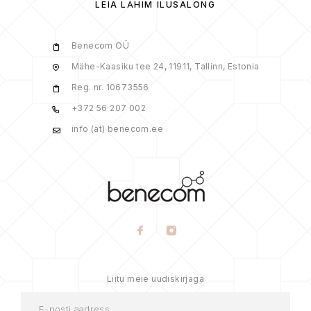
LEIA LÄHIM ILUSALONG
Benecom OÜ
Mähe-Kaasiku tee 24, 11911, Tallinn, Estonia
Reg. nr. 10673556
+372 56 207 002
info (ät) benecom.ee
Liitu meie uudiskirjaga